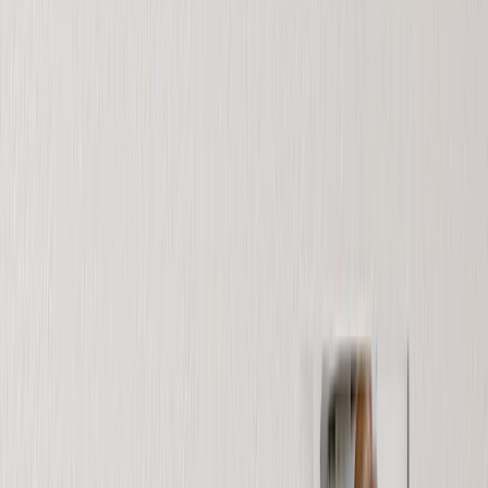
Fotolibri Copertina Rigida
Fotolibri Layflat
Fotolibri Copertina Morbida
Fotolibri in Pelle
Fotolibri Finestra Ritagliata
Fotolibri Pelle Classica
Fotolibri di Lusso
›
‹
Torna a
Fotolibri di Lusso
Fotolibri Lusso Layflat
Fotolibri Premium Layflat
Fotolibri Tessuto Deluxe
Stampe su Tela
›
Stampe su Tela
‹
Torna a
Tutte le categorie
Vedi tutto
›
Stampe su Tela
Tele Incorniciate
Tele Collage
Display Murale su Tela
Tele Mosaico
Tele Sagomate
Coperte Fotografiche
›
Coperte Fotografiche
‹
Torna a
Tutte le categorie
Vedi tutto
›
Coperte in Pile