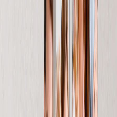
In evidenza
Libri Fotografici
Tazze magiche personalizzate
Coperta Personalizzata
Stampe su Tela
Ardesia fotografica
Metallo Personalizzati
Fotolibri
In evidenza
Fotolibri Personalizzati
Crea il tuo FotoLibro
Matrimonio
Fotolibri all'Ingrosso
Dimensioni Fotolibri
Fotolibri 21 × 15
Fotolibri 20 × 20
Fotolibri 30 × 21
Fotolibri 27 × 27
Fotolibri 40 × 30
Stili Fotolibri
Fotolibri di Viaggio
Fotolibri di Matrimonio
Fotolibri di Famiglia
Fotolibri Bambini & Neonati
Fotolibri Animali Domestici