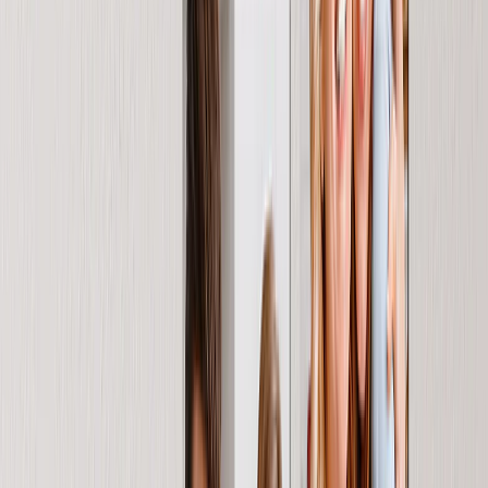
Regali Per Lui
Romantico
Bebè
Natale
Festa della Mamma
Festa del Papà
Tutti i Prodotti
›
‹
Torna a
Tutte le categorie
Fotolibri
Stampe su Tela
Coperte Fotografiche
Calendari Fotografici
Stampa Foto
Stampe Incorniciate
Tazze Fotografiche
Puzzle Fotografici
Photo Tiles
Stampe su Metallo
Cuscini Fotografici
Lavagne Fotografiche
Imanes para la nevera
Mouse Personalizzato
Nuovi Prodotti
Saldi Estivi