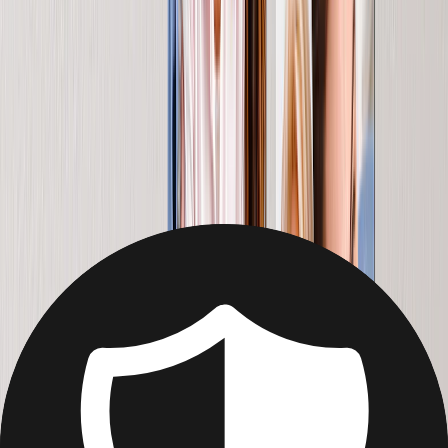
Da
39,95 €
21,95 €
Nuovo
#N/A
Adorerà mettere insieme i suoi momenti più felici (foto del
matrimonio, scatti dei nipoti...)
Da
23,95 €
13,95 €
Nuovo
La Tazza con Foto per la Tua Suocera
Per la suocera che vive di caffeina, accendi sorrisi con una tazza di
ricordi.
Da
18,95 €
7,95 €
Nuovo
Il Cuscino con Foto Personalizzato
Lascia che i suoi ricordi le portino conforto  letteralmente! Un
cuscino con foto è un regalo unico per la Festa della Mamma.
Da
39,98 €
19,99 €