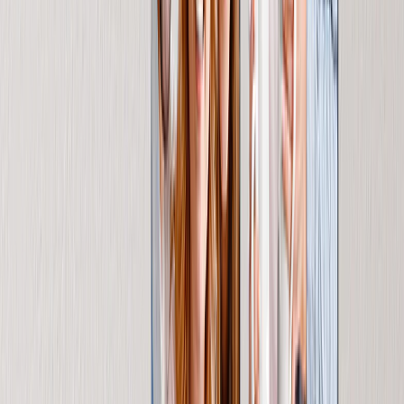
Puzzle Fotografici
Cuscini Fotografici
Lavagne Fotografiche
Regali Personalizzati
Regali per Prezzo
Regali Sotto 25€
Regali Sotto 50€
Regali Sotto 75€
Regali Sotto 100€
Regali Sotto 200€
Decorazioni per la Casa
Coperte & Cuscini
Cucina & Colazione
Bambini e Ragazzi
Ufficio
Occasioni
In evidenza
Romantico
Bebè
Natale
Festa della Mamma
Festa del Papà
Matrimonio
Fotolibri & Album di Matrimonio