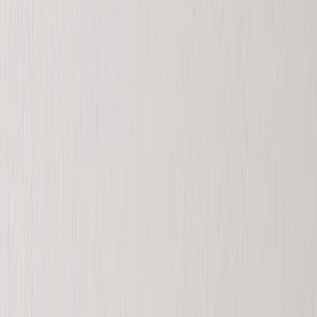
Vedi tutto
›
Fotolibri Personalizzati
Crea il tuo FotoLibro
Matrimonio
Fotolibri all'Ingrosso
Dimensioni Fotolibri
›
‹
Torna a
Dimensioni Fotolibri
Fotolibri 21 × 15
Fotolibri 20 × 20
Fotolibri 30 × 21
Fotolibri 27 × 27
Fotolibri 40 × 30
Stili Fotolibri
›
Stili Fotolibri
‹
Torna a
Stili Fotolibri
Vedi tutto
›
Fotolibri di Viaggio
Fotolibri di Matrimonio
Fotolibri di Famiglia
Fotolibri Bambini & Neonati
Fotolibri Animali Domestici
Fotolibri di Celebrazione
Tipi di Fotolibri
›
Tipi di Fotolibri
‹
Torna a
Tipi di Fotolibri
Vedi tutto
›