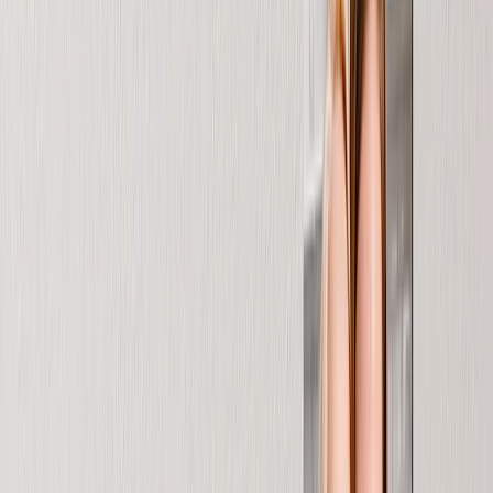
Lavagne Fotografiche
Stampe su Tela
›
Stampe su Tela
‹
Torna a
Stampe su Tela
Vedi tutto
›
Stampe su Tela
Tele Incorniciate
Tele Collage
Display Murale su Tela
Tele Mosaico
Tele Sagomate
Stampe su Metallo
›
Stampe su Metallo
‹
Torna a
Stampe su Metallo
Vedi tutto
›
Stampa su Metallo Singola
Display Murali in Metallo
Galleria d'Arte
›
‹
Torna a
Galleria d'Arte
Stampe d'Arte
Stampa Foto
›
Stampa Foto
‹
Torna a
Tutte le categorie
Vedi tutto
›
Più Stampe da Murali
›
Più Stampe da Murali
‹
Torna a
Più Stampe da Murali