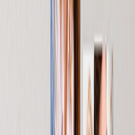
La Coperta Personalizzata per la Suocera
Per la suocera che ama mostrare i suoi nipoti, crea una coperta con
le loro foto!
Da
49,95 €
14,95 €
Stampa su Tela per la Festa della Mamma
Vacanze in famiglia, weekend con i bambini& conserva ciò che ama
di più su tela.
Da
29,95 €
9,99 €
Il Fotolibro per la Tua Suocera
Trasforma il tuo albero genealogico in un vero e proprio page-turner
per tua suocera.
Da
21,95 €
11,99 €
Le Tue Foto Incorniciate
Mostra non una o due, ma tre o quattro stampe incorniciate per
raccontare la sua storia.