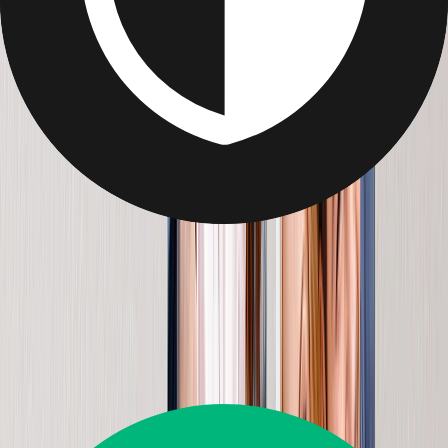
L'Ardesia Fotografica: Il Regalo per la Suocera
Una lastra fotografica è il regalo perfetto per la festa della mamma
per la roccia della tua vita.
Da
44,95 €
22,45 €
Le Piastrelle Foto: Regalo per Suocera
Regala alla mamma una galleria domestica in continua evoluzione
con piastrelle fotografiche. Facile da attaccare, rimuovere e
riattaccare.
Da
32,95 €
13,19 €
Recensioni dei Clienti
Ottimo
4.5
14.226
Recensioni