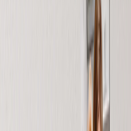
Coperte in Pile Peluche
Coperte Sherpa
Dimensioni Coperte
›
‹
Torna a
Dimensioni Coperte
Bambino - 51x63cm
Medio - 76x102cm
Plaid - 127x152cm
Queen - 152x203cm
Calendari Fotografici
›
Calendari Fotografici
‹
Torna a
Tutte le categorie
Vedi tutto
›
Calendario da Parete 2026 - Rilegatura Superiore
Calendario da Parete - Rilegatura Centrale
Calendario da Scrivania
Calendario da Parete Singola Faccia
Calendario Slim
Calendari all'Ingrosso
Quadri & Cornici
›
Quadri & Cornici
‹
Torna a
Tutte le categorie
Vedi tutto
›
Stampe Incorniciate
Photo Tiles
Stampe su Alluminio
Poster Fotografici