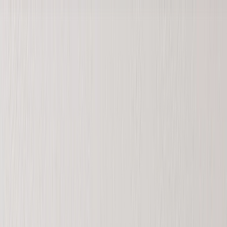
Saldi Estivi: fino al 60% di sconto | Codice:
ESTATE2026
Nuovo
Strumenti
Accedi
Saldi Estivi
›
Saldi Estivi
‹
Torna a
Tutte le categorie
Vedi tutto
›
Libri Fotografici
Tazze magiche personalizzate
Coperta Personalizzata
Stampe su Tela
Ardesia fotografica
Metallo Personalizzati
Fotolibri
›
Fotolibri
‹
Torna a
Tutte le categorie