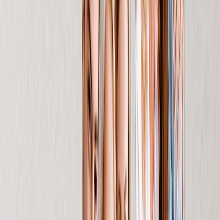
Fotolibri di Celebrazione
Tipi di Fotolibri
Fotolibri Copertina Rigida
Fotolibri Layflat
Fotolibri Copertina Morbida
Fotolibri in Pelle
Fotolibri Finestra Ritagliata
Fotolibri Pelle Classica
Fotolibri di Lusso
Fotolibri Lusso Layflat
Fotolibri Premium Layflat
Fotolibri Tessuto Deluxe
Stampe su Tela
In evidenza
Stampe su Tela
Tele Incorniciate
Tele Collage
Display Murale su Tela
Tele Mosaico
Tele Sagomate
Coperte Fotografiche
In evidenza
Coperte in Pile
Coperte in Pile Peluche
Coperte Sherpa