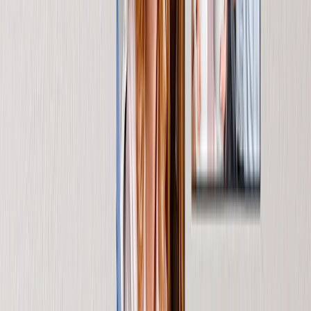
Arte Murale
Stampe Incorniciate
Regali Per Lei
Regali Per Lui
Tutti i Prodotti
In evidenza
Fotolibri
Stampe su Tela
Coperte Fotografiche
Calendari Fotografici
Stampa Foto
Stampe Incorniciate
Visualizza tutto
Casa
Casa
/
Regali per la suocera
Regali per la suocera
C'è sempre la pressione di impressionare la donna che sembra avere tutto  ma un
regalo personalizzato per la Festa della Mamma la farà sentire speciale.