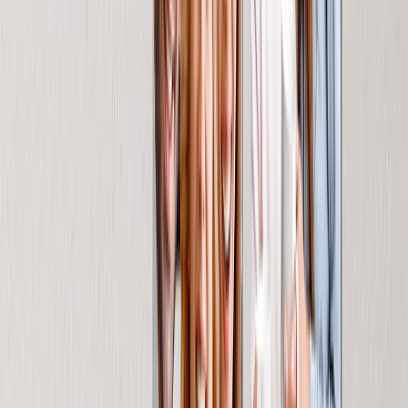
Tele Mosaico
Tele Sagomate
Stampe su Metallo
Stampa su Metallo Singola
Display Murali in Metallo
Galleria d'Arte
Stampe d'Arte
Stampa Foto
Più Stampe da Murali
Stampe su Tela
Stampe Incorniciate
Stampe su Metallo
Photo Tiles
Stampe su Alluminio
Poster Fotografici
Fotoregali
Regali per Destinatario
Nuovi Regali
Regali per la Mamma
Regali per il Papà
Regali per Lei
Regali per Lui
Regali di Natale
Regali per Prodotto
Tazze Fotografiche