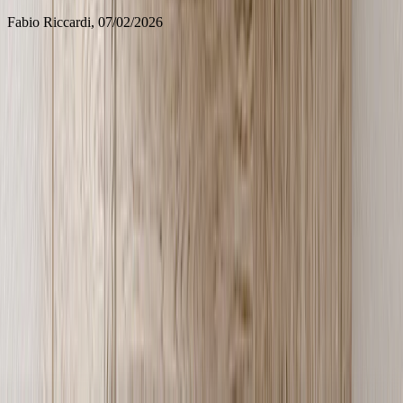
Fabio Riccardi
, 07/02/2026
Regali Personalizzati con Foto per la Festa della
Mamma
Trovare il regalo perfetto per la Festa della Mamma per tua suocera
può spesso sembrare un compito arduo. Vuoi darle qualcosa di
pensato, unico e che rifletta lo speciale legame che condividete. I
regali personalizzati con foto trovano il perfetto equilibrio tra
sentimentalità e unicità, rendendoli una scelta ideale per mostrare a
tua suocera quanto significhi per te. Il tuo rullino fotografico
continua a crescere, quindi trova una splendida casa per tutte quelle
foto dimenticate in un regalo personalizzato con foto.
Festa della Mamma 2026
Mentre ci avviciniamo alla Festa della Mamma 2026, assicurati di
onorare tutte le figure materne della tua vita. Sebbene i fiori siano
stati tradizionalmente il gesto di apprezzamento per eccellenza,
quest'anno pensa fuori dagli schemi e regala a tua suocera un dono
per la Festa della Mamma che apprezzerà per sempre. Un regalo
personalizzato con foto promette sorrisi e gioia per gli anni a venire.
La parte migliore? Puoi realizzarlo in pochi minuti. Ricorda: la Festa
della Mamma 2026 cade il 10 maggio, quindi ordina i tuoi regali