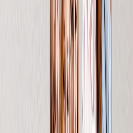
Dimensioni Coperte
Bambino - 51x63cm
Medio - 76x102cm
Plaid - 127x152cm
Queen - 152x203cm
Calendari Fotografici
In evidenza
Calendario da Parete 2026 - Rilegatura Superiore
Calendario da Parete - Rilegatura Centrale
Calendario da Scrivania
Calendario da Parete Singola Faccia
Calendario Slim
Calendari all'Ingrosso
Quadri & Cornici
In evidenza
Stampe Incorniciate
Photo Tiles
Stampe su Alluminio
Poster Fotografici
Lavagne Fotografiche
Stampe su Tela
Stampe su Tela
Tele Incorniciate
Tele Collage
Display Murale su Tela