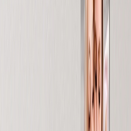
Vedi tutto
›
Stampe su Tela
Stampe Incorniciate
Stampe su Metallo
Photo Tiles
Stampe su Alluminio
Poster Fotografici
Fotoregali
›
Fotoregali
‹
Torna a
Tutte le categorie
Vedi tutto
›
Regali per Destinatario
›
‹
Torna a
Regali per Destinatario
Nuovi Regali
Regali per la Mamma
Regali per il Papà
Regali per Lei
Regali per Lui
Regali di Natale
Regali per Prodotto
›
‹
Torna a
Regali per Prodotto
Tazze Fotografiche
Puzzle Fotografici
Cuscini Fotografici
Lavagne Fotografiche