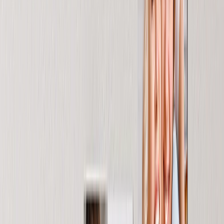
Regali Personalizzati
Regali per Prezzo
›
‹
Torna a
Regali per Prezzo
Regali Sotto 25€
Regali Sotto 50€
Regali Sotto 75€
Regali Sotto 100€
Regali Sotto 200€
Decorazioni per la Casa
›
‹
Torna a
Decorazioni per la Casa
Coperte & Cuscini
Cucina & Colazione
Bambini e Ragazzi
Ufficio
Occasioni
›
‹
Torna a
Tutte le categorie
Matrimonio
›
Matrimonio
‹
Torna a
Matrimonio
Vedi tutto
›
Fotolibri & Album di Matrimonio
Arte Murale
Stampe Incorniciate
Regali Per Lei