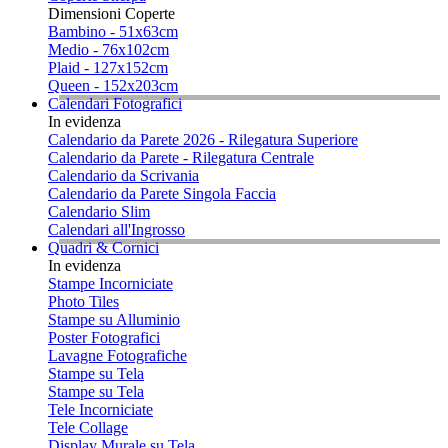
Dimensioni Coperte
Bambino - 51x63cm
Medio - 76x102cm
Plaid - 127x152cm
Queen - 152x203cm
Calendari Fotografici
In evidenza
Calendario da Parete 2026 - Rilegatura Superiore
Calendario da Parete - Rilegatura Centrale
Calendario da Scrivania
Calendario da Parete Singola Faccia
Calendario Slim
Calendari all'Ingrosso
Quadri & Cornici
In evidenza
Stampe Incorniciate
Photo Tiles
Stampe su Alluminio
Poster Fotografici
Lavagne Fotografiche
Stampe su Tela
Stampe su Tela
Tele Incorniciate
Tele Collage
Display Murale su Tela