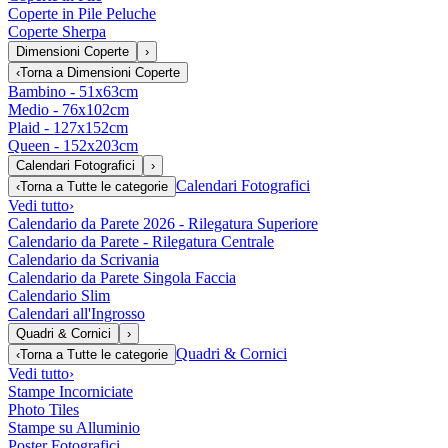
Coperte in Pile Peluche
Coperte Sherpa
Dimensioni Coperte
›
‹
Torna a
Dimensioni Coperte
Bambino - 51x63cm
Medio - 76x102cm
Plaid - 127x152cm
Queen - 152x203cm
Calendari Fotografici
›
Calendari Fotografici
‹
Torna a
Tutte le categorie
Vedi tutto
›
Calendario da Parete 2026 - Rilegatura Superiore
Calendario da Parete - Rilegatura Centrale
Calendario da Scrivania
Calendario da Parete Singola Faccia
Calendario Slim
Calendari all'Ingrosso
Quadri & Cornici
›
Quadri & Cornici
‹
Torna a
Tutte le categorie
Vedi tutto
›
Stampe Incorniciate
Photo Tiles
Stampe su Alluminio
Poster Fotografici