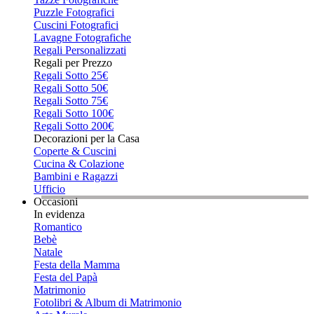
Puzzle Fotografici
Cuscini Fotografici
Lavagne Fotografiche
Regali Personalizzati
Regali per Prezzo
Regali Sotto 25€
Regali Sotto 50€
Regali Sotto 75€
Regali Sotto 100€
Regali Sotto 200€
Decorazioni per la Casa
Coperte & Cuscini
Cucina & Colazione
Bambini e Ragazzi
Ufficio
Occasioni
In evidenza
Romantico
Bebè
Natale
Festa della Mamma
Festa del Papà
Matrimonio
Fotolibri & Album di Matrimonio