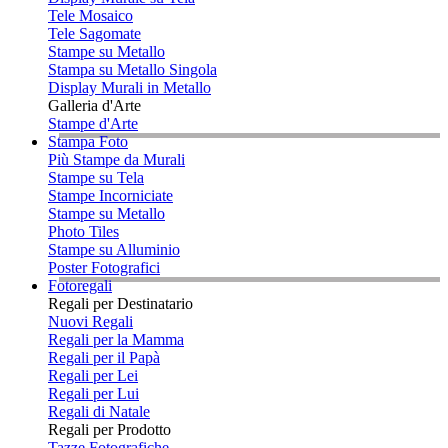
Tele Mosaico
Tele Sagomate
Stampe su Metallo
Stampa su Metallo Singola
Display Murali in Metallo
Galleria d'Arte
Stampe d'Arte
Stampa Foto
Più Stampe da Murali
Stampe su Tela
Stampe Incorniciate
Stampe su Metallo
Photo Tiles
Stampe su Alluminio
Poster Fotografici
Fotoregali
Regali per Destinatario
Nuovi Regali
Regali per la Mamma
Regali per il Papà
Regali per Lei
Regali per Lui
Regali di Natale
Regali per Prodotto
Tazze Fotografiche