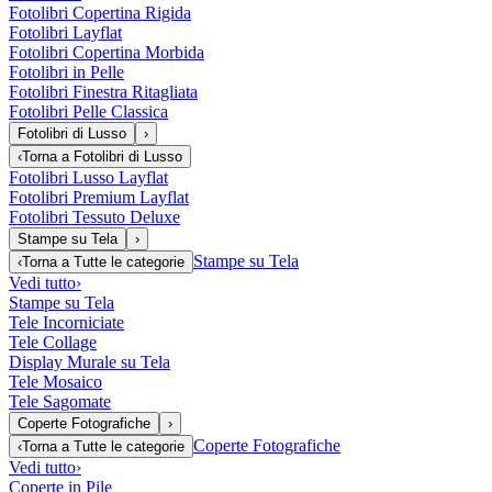
Fotolibri Copertina Rigida
Fotolibri Layflat
Fotolibri Copertina Morbida
Fotolibri in Pelle
Fotolibri Finestra Ritagliata
Fotolibri Pelle Classica
Fotolibri di Lusso
›
‹
Torna a
Fotolibri di Lusso
Fotolibri Lusso Layflat
Fotolibri Premium Layflat
Fotolibri Tessuto Deluxe
Stampe su Tela
›
Stampe su Tela
‹
Torna a
Tutte le categorie
Vedi tutto
›
Stampe su Tela
Tele Incorniciate
Tele Collage
Display Murale su Tela
Tele Mosaico
Tele Sagomate
Coperte Fotografiche
›
Coperte Fotografiche
‹
Torna a
Tutte le categorie
Vedi tutto
›
Coperte in Pile