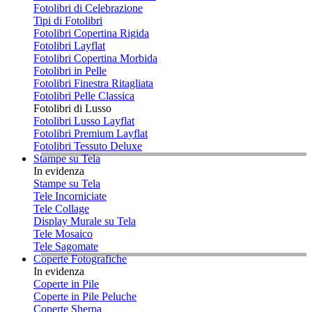
Fotolibri di Celebrazione
Tipi di Fotolibri
Fotolibri Copertina Rigida
Fotolibri Layflat
Fotolibri Copertina Morbida
Fotolibri in Pelle
Fotolibri Finestra Ritagliata
Fotolibri Pelle Classica
Fotolibri di Lusso
Fotolibri Lusso Layflat
Fotolibri Premium Layflat
Fotolibri Tessuto Deluxe
Stampe su Tela
In evidenza
Stampe su Tela
Tele Incorniciate
Tele Collage
Display Murale su Tela
Tele Mosaico
Tele Sagomate
Coperte Fotografiche
In evidenza
Coperte in Pile
Coperte in Pile Peluche
Coperte Sherpa