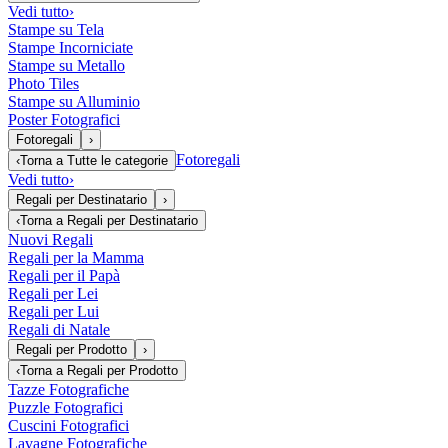
Vedi tutto
›
Stampe su Tela
Stampe Incorniciate
Stampe su Metallo
Photo Tiles
Stampe su Alluminio
Poster Fotografici
Fotoregali
›
Fotoregali
‹
Torna a
Tutte le categorie
Vedi tutto
›
Regali per Destinatario
›
‹
Torna a
Regali per Destinatario
Nuovi Regali
Regali per la Mamma
Regali per il Papà
Regali per Lei
Regali per Lui
Regali di Natale
Regali per Prodotto
›
‹
Torna a
Regali per Prodotto
Tazze Fotografiche
Puzzle Fotografici
Cuscini Fotografici
Lavagne Fotografiche