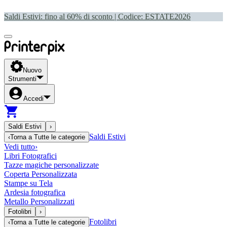
Saldi Estivi: fino al 60% di sconto | Codice:
ESTATE2026
Nuovo
Strumenti
Accedi
Saldi Estivi
›
Saldi Estivi
‹
Torna a
Tutte le categorie
Vedi tutto
›
Libri Fotografici
Tazze magiche personalizzate
Coperta Personalizzata
Stampe su Tela
Ardesia fotografica
Metallo Personalizzati
Fotolibri
›
Fotolibri
‹
Torna a
Tutte le categorie