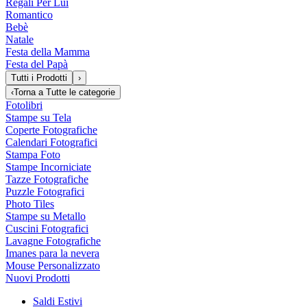
Regali Per Lui
Romantico
Bebè
Natale
Festa della Mamma
Festa del Papà
Tutti i Prodotti
›
‹
Torna a
Tutte le categorie
Fotolibri
Stampe su Tela
Coperte Fotografiche
Calendari Fotografici
Stampa Foto
Stampe Incorniciate
Tazze Fotografiche
Puzzle Fotografici
Photo Tiles
Stampe su Metallo
Cuscini Fotografici
Lavagne Fotografiche
Imanes para la nevera
Mouse Personalizzato
Nuovi Prodotti
Saldi Estivi