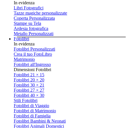
In evidenza
Libri Fotografici
Tazze magiche personalizzate
Coperta Personalizzata
Stampe su Tela
Ardesia fotografica
Metallo Personalizzati
Fotolibri
In evidenza
Fotolibri Personalizzati
Crea il tuo FotoLibro
Matrimonio
Fotolibri all'Ingrosso
Dimensioni Fotolibri
Fotolibri 21 × 15
Fotolibri 20 × 20
Fotolibri 30 × 21
Fotolibri 27 × 27
Fotolibri 40 × 30
Stili Fotolibri
Fotolibri di Viaggio
Fotolibri di Matrimonio
Fotolibri di Famiglia
Fotolibri Bambini & Neonati
Fotolibri Animali Domestici