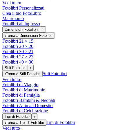
Vedi tutto
›
Fotolibri Personalizzati
Crea il tuo FotoLibro
Matrimonio
Fotolibri all'Ingrosso
Dimensioni Fotolibri
›
‹
Torna a
Dimensioni Fotolibri
Fotolibri 21 × 15
Fotolibri 20 × 20
Fotolibri 30 × 21
Fotolibri 27 × 27
Fotolibri 40 × 30
Stili Fotolibri
›
Stili Fotolibri
‹
Torna a
Stili Fotolibri
Vedi tutto
›
Fotolibri di Viaggio
Fotolibri di Matrimonio
Fotolibri di Famiglia
Fotolibri Bambini & Neonati
Fotolibri Animali Domestici
Fotolibri di Celebrazione
Tipi di Fotolibri
›
Tipi di Fotolibri
‹
Torna a
Tipi di Fotolibri
Vedi tutto
›