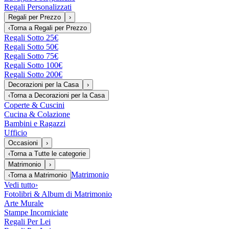
Regali Personalizzati
Regali per Prezzo
›
‹
Torna a
Regali per Prezzo
Regali Sotto 25€
Regali Sotto 50€
Regali Sotto 75€
Regali Sotto 100€
Regali Sotto 200€
Decorazioni per la Casa
›
‹
Torna a
Decorazioni per la Casa
Coperte & Cuscini
Cucina & Colazione
Bambini e Ragazzi
Ufficio
Occasioni
›
‹
Torna a
Tutte le categorie
Matrimonio
›
Matrimonio
‹
Torna a
Matrimonio
Vedi tutto
›
Fotolibri & Album di Matrimonio
Arte Murale
Stampe Incorniciate
Regali Per Lei