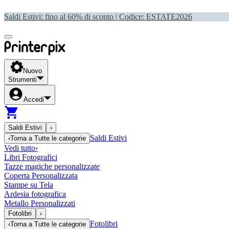
Saldi Estivi: fino al 60% di sconto | Codice:
ESTATE2026
Nuovo
Strumenti
Accedi
Saldi Estivi
›
Saldi Estivi
‹
Torna a
Tutte le categorie
Vedi tutto
›
Libri Fotografici
Tazze magiche personalizzate
Coperta Personalizzata
Stampe su Tela
Ardesia fotografica
Metallo Personalizzati
Fotolibri
›
Fotolibri
‹
Torna a
Tutte le categorie