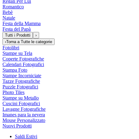
Regali Per Lui
Romantico
Bebè
Natale
Festa della Mamma
Festa del Papà
Tutti i Prodotti
›
‹
Torna a
Tutte le categorie
Fotolibri
Stampe su Tela
Coperte Fotografiche
Calendari Fotografici
Stampa Foto
Stampe Incorniciate
Tazze Fotografiche
Puzzle Fotografici
Photo Tiles
Stampe su Metallo
Cuscini Fotografici
Lavagne Fotografiche
Imanes para la nevera
Mouse Personalizzato
Nuovi Prodotti
Saldi Estivi