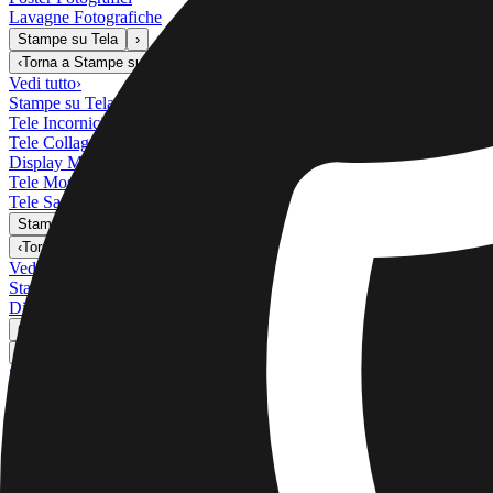
Lavagne Fotografiche
Stampe su Tela
›
Stampe su Tela
‹
Torna a
Stampe su Tela
Vedi tutto
›
Stampe su Tela
Tele Incorniciate
Tele Collage
Display Murale su Tela
Tele Mosaico
Tele Sagomate
Stampe su Metallo
›
Stampe su Metallo
‹
Torna a
Stampe su Metallo
Vedi tutto
›
Stampa su Metallo Singola
Display Murali in Metallo
Galleria d'Arte
›
‹
Torna a
Galleria d'Arte
Stampe d'Arte
Stampa Foto
›
Stampa Foto
‹
Torna a
Tutte le categorie
Vedi tutto
›
Più Stampe da Murali
›
Più Stampe da Murali
‹
Torna a
Più Stampe da Murali