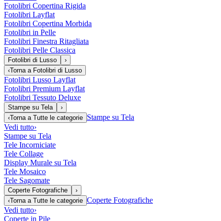
Fotolibri Copertina Rigida
Fotolibri Layflat
Fotolibri Copertina Morbida
Fotolibri in Pelle
Fotolibri Finestra Ritagliata
Fotolibri Pelle Classica
Fotolibri di Lusso
›
‹
Torna a
Fotolibri di Lusso
Fotolibri Lusso Layflat
Fotolibri Premium Layflat
Fotolibri Tessuto Deluxe
Stampe su Tela
›
Stampe su Tela
‹
Torna a
Tutte le categorie
Vedi tutto
›
Stampe su Tela
Tele Incorniciate
Tele Collage
Display Murale su Tela
Tele Mosaico
Tele Sagomate
Coperte Fotografiche
›
Coperte Fotografiche
‹
Torna a
Tutte le categorie
Vedi tutto
›
Coperte in Pile