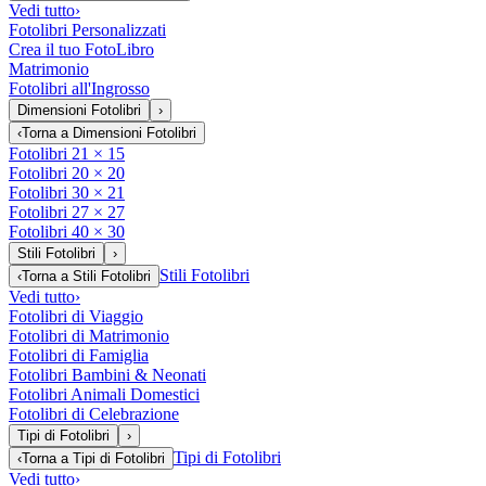
Vedi tutto
›
Fotolibri Personalizzati
Crea il tuo FotoLibro
Matrimonio
Fotolibri all'Ingrosso
Dimensioni Fotolibri
›
‹
Torna a
Dimensioni Fotolibri
Fotolibri 21 × 15
Fotolibri 20 × 20
Fotolibri 30 × 21
Fotolibri 27 × 27
Fotolibri 40 × 30
Stili Fotolibri
›
Stili Fotolibri
‹
Torna a
Stili Fotolibri
Vedi tutto
›
Fotolibri di Viaggio
Fotolibri di Matrimonio
Fotolibri di Famiglia
Fotolibri Bambini & Neonati
Fotolibri Animali Domestici
Fotolibri di Celebrazione
Tipi di Fotolibri
›
Tipi di Fotolibri
‹
Torna a
Tipi di Fotolibri
Vedi tutto
›