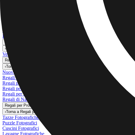
Vedi tutto
›
Stampe su Tela
Stampe Incorniciate
Stampe su Metallo
Photo Tiles
Stampe su Alluminio
Poster Fotografici
Fotoregali
›
Fotoregali
‹
Torna a
Tutte le categorie
Vedi tutto
›
Regali per Destinatario
›
‹
Torna a
Regali per Destinatario
Nuovi Regali
Regali per la Mamma
Regali per il Papà
Regali per Lei
Regali per Lui
Regali di Natale
Regali per Prodotto
›
‹
Torna a
Regali per Prodotto
Tazze Fotografiche
Puzzle Fotografici
Cuscini Fotografici
Lavagne Fotografiche