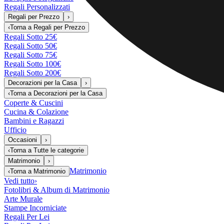
Regali Personalizzati
Regali per Prezzo
›
‹
Torna a
Regali per Prezzo
Regali Sotto 25€
Regali Sotto 50€
Regali Sotto 75€
Regali Sotto 100€
Regali Sotto 200€
Decorazioni per la Casa
›
‹
Torna a
Decorazioni per la Casa
Coperte & Cuscini
Cucina & Colazione
Bambini e Ragazzi
Ufficio
Occasioni
›
‹
Torna a
Tutte le categorie
Matrimonio
›
Matrimonio
‹
Torna a
Matrimonio
Vedi tutto
›
Fotolibri & Album di Matrimonio
Arte Murale
Stampe Incorniciate
Regali Per Lei