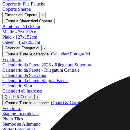
Coperte in Pile Peluche
Coperte Sherpa
Dimensioni Coperte
›
‹
Torna a
Dimensioni Coperte
Bambino - 51x63cm
Medio - 76x102cm
Plaid - 127x152cm
Queen - 152x203cm
Calendari Fotografici
›
Calendari Fotografici
‹
Torna a
Tutte le categorie
Vedi tutto
›
Calendario da Parete 2026 - Rilegatura Superiore
Calendario da Parete - Rilegatura Centrale
Calendario da Scrivania
Calendario da Parete Singola Faccia
Calendario Slim
Calendari all'Ingrosso
Quadri & Cornici
›
Quadri & Cornici
‹
Torna a
Tutte le categorie
Vedi tutto
›
Stampe Incorniciate
Photo Tiles
Stampe su Alluminio
Poster Fotografici